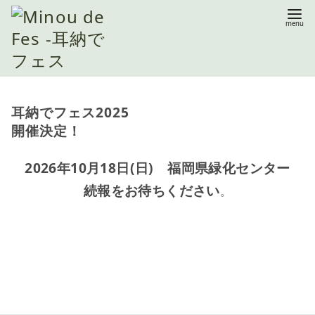
コ
ン
耳納でフェス2025
テ
開催決定！
ン
ツ
2026年10月18日(日) 福岡県緑化センター
へ
続報をお待ちください
。
移
動